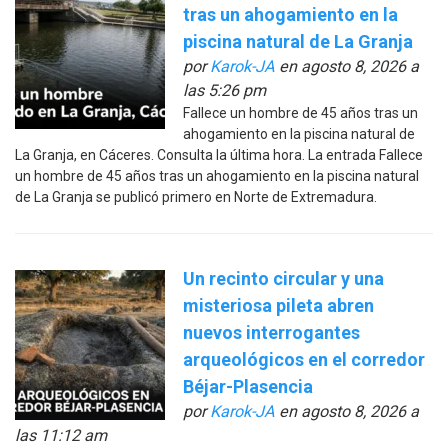
tras un ahogamiento en la
piscina natural de La Granja
por
Karok-JA
en agosto 8, 2026 a
las 5:26 pm
Fallece un hombre de 45 años tras un
ahogamiento en la piscina natural de
La Granja, en Cáceres. Consulta la última hora. La entrada Fallece
un hombre de 45 años tras un ahogamiento en la piscina natural
de La Granja se publicó primero en Norte de Extremadura.
Un recinto circular y una
misteriosa pileta abren
nuevos interrogantes
arqueológicos en el corredor
Béjar-Plasencia
por
Karok-JA
en agosto 8, 2026 a
las 11:12 am