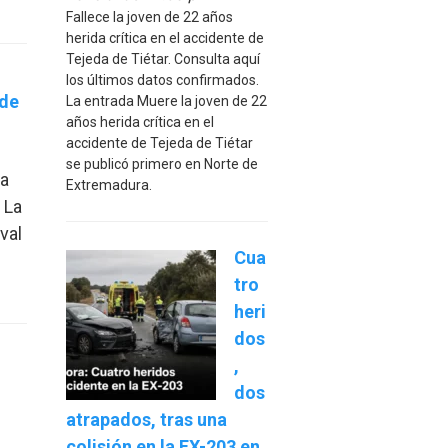
Fallece la joven de 22 años
herida crítica en el accidente de
Tejeda de Tiétar. Consulta aquí
los últimos datos confirmados.
 de
La entrada Muere la joven de 22
años herida crítica en el
accidente de Tejeda de Tiétar
se publicó primero en Norte de
 a
Extremadura.
 La
val
Cua
tro
heri
dos
,
dos
atrapados, tras una
colisión en la EX-203 en