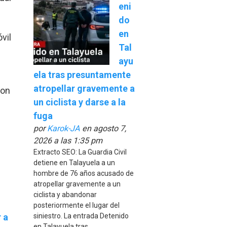
eni
do
en
vil
Tal
ayu
ela tras presuntamente
atropellar gravemente a
ron
un ciclista y darse a la
fuga
por
Karok-JA
en agosto 7,
2026 a las 1:35 pm
Extracto SEO: La Guardia Civil
detiene en Talayuela a un
hombre de 76 años acusado de
atropellar gravemente a un
ciclista y abandonar
posteriormente el lugar del
 a
siniestro. La entrada Detenido
en Talayuela tras