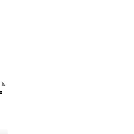
 la
nó