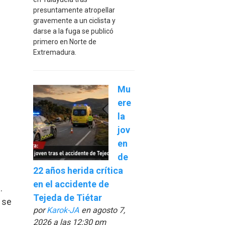
presuntamente atropellar
gravemente a un ciclista y
darse a la fuga se publicó
primero en Norte de
Extremadura.
Mu
ere
la
jov
en
de
22 años herida crítica
en el accidente de
.
Tejeda de Tiétar
 se
por
Karok-JA
en agosto 7,
2026 a las 12:30 pm