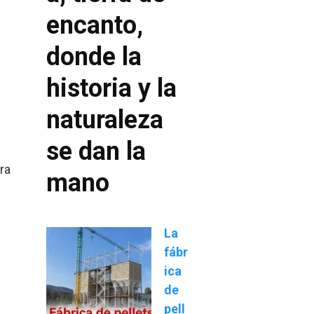
encanto,
donde la
historia y la
naturaleza
se dan la
ra
mano
La
fábr
ica
de
pell