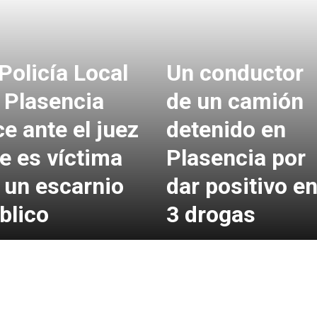
 Policía Local
Un conductor
 Plasencia
de un camión
ce ante el juez
detenido en
e es víctima
Plasencia por
 un escarnio
dar positivo e
blico
3 drogas