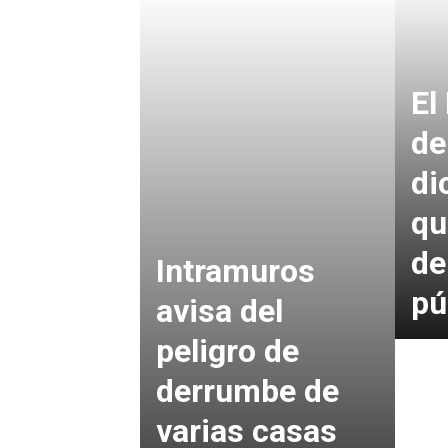
El
de
di
qu
de
Intramuros
pú
avisa del
peligro de
derrumbe de
varias casas