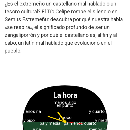
¿Es el extremeño un castellano mal hablado o un
tesoro cultural? El Tío Celipe rompe el silencio en
Semus Estremeñu: descubra por qué nuestra habla
«se respira», el significado profundo de ser un
zangaliporrón y por qué el castellano es, al fin y al
cabo, un latín mal hablado que evolucionó en el
pueblo.
La hora
menos algo
en punto
menos ná
y cuarto
y poco
y pico
y media
pa y media
pa menos cuarto
y ná
menos cuarto