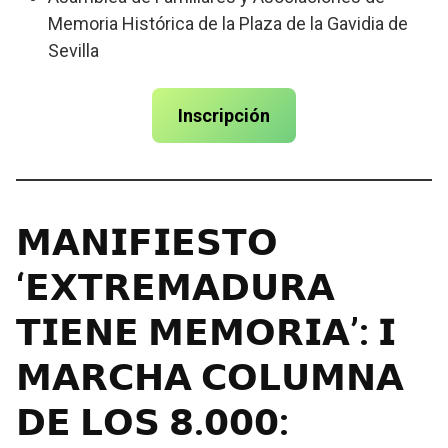
Memoria Histórica de la Plaza de la Gavidia de
Sevilla
Inscripción
𝗠𝗔𝗡𝗜𝗙𝗜𝗘𝗦𝗧𝗢
‘𝗘𝗫𝗧𝗥𝗘𝗠𝗔𝗗𝗨𝗥𝗔
𝗧𝗜𝗘𝗡𝗘 𝗠𝗘𝗠𝗢𝗥𝗜𝗔’: 𝗜
𝗠𝗔𝗥𝗖𝗛𝗔 𝗖𝗢𝗟𝗨𝗠𝗡𝗔
𝗗𝗘 𝗟𝗢𝗦 𝟴.𝟬𝟬𝟬: