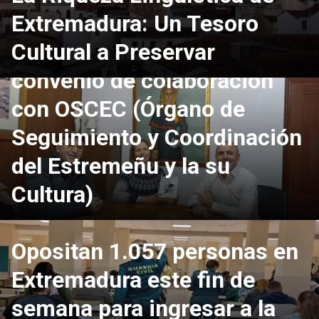
Extremadura: Un Tesoro
Cultural a Preservar
Montehermoso firma un
convenio de colaboración
con OSCEC (Órgano de
Seguimiento y Coordinación
del Estremeñu y la su
Cultura)
Opositan 1.057 personas en
Extremadura este fin de
semana para ingresar a la