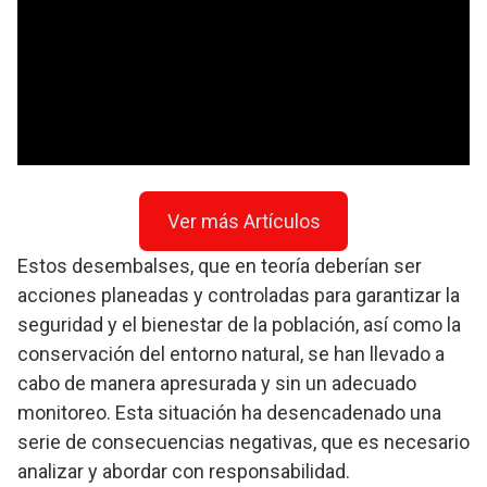
embargo, en los últimos tiempos, se ha observado
una creciente preocupación en la región debido a
la realización de desembalses poco controlados,
lo que ha generado un impacto negativo tanto en
el medio ambiente como en las comunidades
cercanas.
Ver más Artículos
Estos desembalses, que en teoría deberían ser
acciones planeadas y controladas para garantizar la
seguridad y el bienestar de la población, así como la
conservación del entorno natural, se han llevado a
cabo de manera apresurada y sin un adecuado
monitoreo. Esta situación ha desencadenado una
serie de consecuencias negativas, que es necesario
analizar y abordar con responsabilidad.