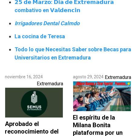
𝟮𝟱 𝗱𝗲 𝗠𝗮𝗿𝘇𝗼: 𝗗𝗶𝗮 𝗱𝗲 𝗘𝘅𝘁𝗿𝗲𝗺𝗮𝗱𝘂𝗿𝗮
combativo en 𝗩𝗮𝗹𝗱𝗲𝗻𝗰𝗶𝗻
Irrigadores Dental Calmdo
La cocina de Teresa
Todo lo que Necesitas Saber sobre Becas para
Universitarios en Extremadura
noviembre 16, 2024
agosto 29, 2024
Extremadura
Extremadura
El espíritu de la
Aprobado el
Milana Bonita
reconocimiento del
plataforma por un