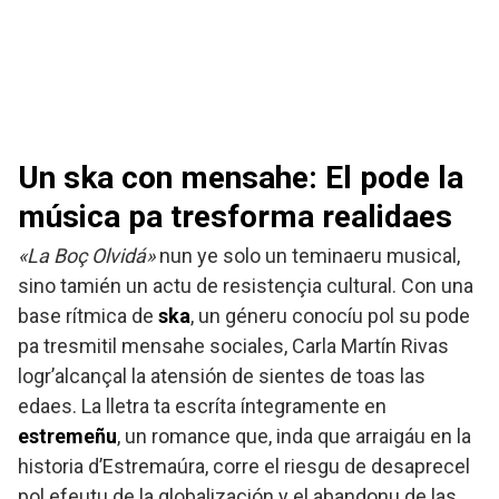
Un ska con mensahe: El pode la
música pa tresforma realidaes
«La Boç Olvidá»
nun ye solo un teminaeru musical,
sino tamién un actu de resistençia cultural. Con una
base rítmica de
ska
, un géneru conocíu pol su pode
pa tresmitil mensahe sociales, Carla Martín Rivas
logr’alcançal la atensión de sientes de toas las
edaes. La lletra ta escríta íntegramente en
estremeñu
, un romance que, inda que arraigáu en la
historia d’Estremaúra, corre el riesgu de desaprecel
pol efeutu de la globalizaçión y el abandonu de las