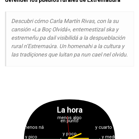
Descubri cómo Carla Martín Rivas, con la su
cansión «La Boç Olvidá», entemestizal ska y
estremeñu pa dail visibilidá a la despueblación
rural n’Estremaúra. Un homenahi a la cultura y
las tradiçiones que luitan pa nun cael nel olvidu.
La hora
menos algo
en punto
menos ná
y cuarto
y poco
y pico
y media