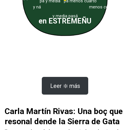
pa y media
pa menos cuarto
y ná
menos cuarto
y media pasá
en ESTREMEÑU
Leer ❇️ más
Carla Martín Rivas: Una boç que
resonal dende la Sierra de Gata