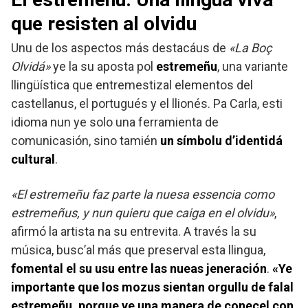
que resisten al olvidu
Unu de los aspectos más destacáus de
«La Boç
Olvidá»
ye la su aposta pol
estremeñu
, una variante
llingüística que entremestizal elementos del
castellanus, el portugués y el llionés. Pa Carla, esti
idioma nun ye solo una ferramienta de
comunicasión, sino tamién
un símbolu d’identidá
cultural
.
«El estremeñu faz parte la nuesa essencia como
estremeñus, y nun quieru que caiga en el olvidu»
,
afirmó la artista na su entrevita. A través la su
música, busc’al más que preserval esta llingua,
fomental el su usu entre las nueas jeneración
.
«Ye
importante que los mozus sientan orgullu de falal
estremeñu, porque ye una manera de coneçel con